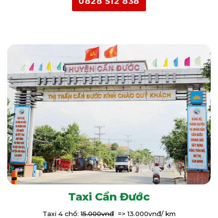
0828 512 838
Taxi Cần Đước
Taxi 4 chổ:
15.000vnđ
=> 13.000vnđ/ km