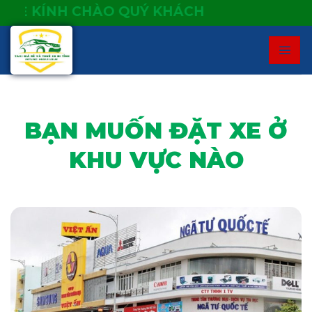
Skip
ÍNH CHÀO QUÝ KHÁCH
to
content
BẠN MUỐN ĐẶT XE Ở
KHU VỰC NÀO