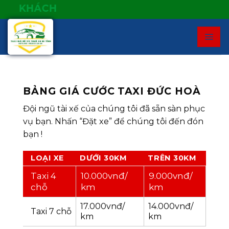
Skip
TAXI GIÁ
to
content
BẢNG GIÁ CƯỚC TAXI ĐỨC HOÀ
Đội ngũ tài xế của chúng tôi đã sẵn sàn phục
vụ bạn. Nhấn “Đặt xe” để chúng tôi đến đón
bạn !
LOẠI XE
DƯỚI 30KM
TRÊN 30KM
Taxi 4
10.000vnđ/
9.000vnđ/
chỗ
km
km
17.000vnđ/
14.000vnđ/
Taxi 7 chỗ
km
km