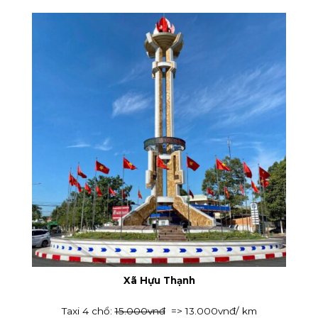
Xã Hựu Thạnh
Taxi 4 chổ:
15.000vnđ
=> 13.000vnđ/ km