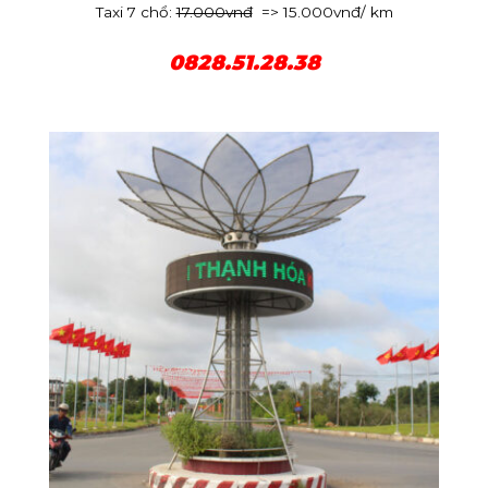
Taxi 7 chổ:
17.000vnđ
=> 15.000vnđ/ km
0828.51.28.38