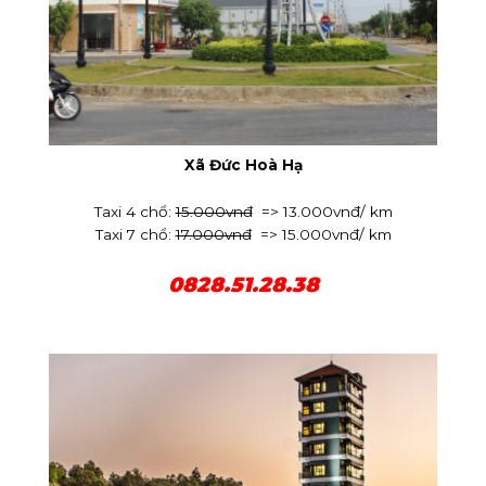
Xã Đức Hoà Hạ
Taxi 4 chổ:
15.000vnđ
=> 13.000vnđ/ km
Taxi 7 chổ:
17.000vnđ
=> 15.000vnđ/ km
0828.51.28.38