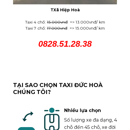
TXã Hiệp Hoà
Taxi 4 chổ:
15.000vnđ
=> 13.000vnđ/ km
Taxi 7 chổ:
17.000vnđ
=> 15.000vnđ/ km
0828.51.28.38
TẠI SAO CHỌN TAXI ĐỨC HOÀ
CHÚNG TÔI?
Nhiều lựa chọn
Số lượng xe đa dạng, 4
chỗ đến 45 chỗ, xe đời