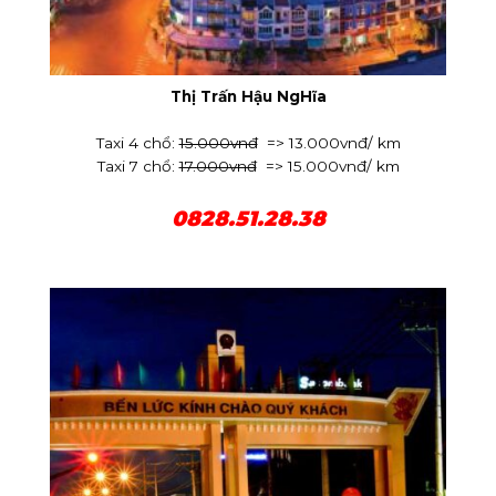
Thị Trấn Hậu NgHĩa
Taxi 4 chổ:
15.000vnđ
=> 13.000vnđ/ km
Taxi 7 chổ:
17.000vnđ
=> 15.000vnđ/ km
0828.51.28.38