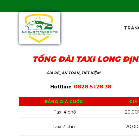
Skip
to
content
TRAN
TỔNG ĐÀI TAXI LONG ĐỊ
GIÁ RẺ_AN TOÀN_TIẾT KIỆM
0828.51.28.38
Hottline
:
BẢNG GIÁ CƯỚC
GIÁ
Taxi 4 chổ
20,0
Taxi 7 chổ
20,0