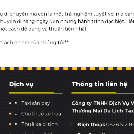
vụ di chuyển mà còn là một trải nghiệm tuyệt vời mà bạ
uyến đi hàng ngày đến những hành trình đặc biệt. Liên 
ột cách dễ dàng và thuận tiện nhất!
 trách nhiệm của chúng tôi!**
Dịch vụ
Thông tin liên hệ
Taxi sân bay
Công ty TNHH Dịch Vụ V
Thương Mại Du Lịch Taxi
Cho thuê xe hoa
Thuê xe đi tỉnh
Điện thoại:
0828 512 8