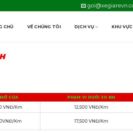
goi@xegiarevn.
G CHỦ
VỀ CHÚNG TÔI
DỊCH VỤ
KHU VỰC
NH
 MỞ CỬA
PHẠM VI DƯỚI 30 KM
00 VNĐ/Km
12,500 VNĐ/Km
00VNĐ/Km
17,500 VNĐ/Km