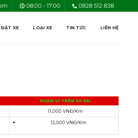
com
08:00 - 17:00
0828 512 838
 ĐẶT XE
LOẠI XE
TIN TỨC
LIÊN HỆ
PHẠM VI TRÊN 30 KM
11,000 VNĐ/Km
12,000 VNĐ/Km