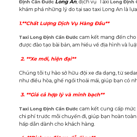
Long An
, dịch vụ Taxi
Định
Cần Đước
Long Định
khám phá những lý do tại sao taxi Long An là lự
1.**Chất Lượng Dịch Vụ Hàng Đầu**
cam kết mang đến cho kh
Taxi Long Định Cần Đước
được đào tạo bài bản, am hiểu về địa hình và lu
2. **Xe mới, hiện đại**
Chúng tôi tự hào sở hữu đội xe đa dạng, từ sedan
như điều hòa, ghế ngồi thoải mái, giúp bạn có n
3. **Giá cả hợp lý và minh bạch**
cam kết cung cấp mức g
Taxi Long Định Cần Đước
chi phí trước mỗi chuyến đi, giúp bạn hoàn toà
hấp dẫn dành cho khách hàng.