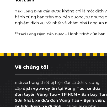
Kết Luận
không chỉ là một dịch 
Taxi Long Định Cần Đước
hành cùng bạn trên mọi nẻo đường, từ những ch
nghiệm dịch vụ tốt nhất và khám phá Long An m
**
– Hành trình của bạn,
Taxi Long Định Cần Đước
Về chúng tôi
mới với trang thiết bị hiện đại. Là đơn vị cung
cấp
dịch vụ xe uy tín tại Vũng Tàu, xe đưa
đón tuyến Vũng Tàu – TP HCM – Sân bay Tân
Sơn Nhất, xe đưa đón Vũng Tàu – Bệnh viện,
xe hợp đồng, xe đi tỉnh
, … tài xế lái xe nhiều