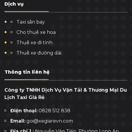
Dịch vụ
Taxi sân bay
Cho thuê xe hoa
Thuê xe đi tỉnh
Thuê xe đường dài
Thông tin liên hệ
Công ty TNHH Dịch Vụ Vận Tải & Thương Mại Du
Lịch Taxi Giá Rẻ
Điện thoại:
0828 512 838
Email:
goi@xegiarevn.com
Địa chỉ 1 :
Nguyễn Văn Tiếp, Phường Long An,