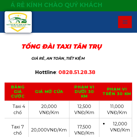
Skip
GIÁ RẺ KÍNH CHÀO QUÝ KHÁCH
to
content
TỔNG ĐÀI TAXI TÂN TRỤ
GIÁ RẺ_AN TOÀN_TIẾT KIỆM
0828.51.28.38
Hottline
:
BẢNG
PHẠM VI
PHẠM VI
GIÁ
GIÁ MỞ CỬA
DƯỚI 30
TRÊN 30 KM
CƯỚC
KM
Taxi 4
20,000
12,500
11,000
chổ
VNĐ/Km
VNĐ/Km
VNĐ/Km
12,000
Taxi 7
17,500
20,000VNĐ/Km
VNĐ/Km
chổ
VNĐ/Km