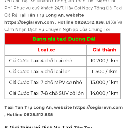
Yêu Cầu Đặt Xe Nhanh Chóng, An Toàn, Tiết Kiệm Chi
Phí, Phục vụ quý khách 24/7. Hãy Gọi Ngay Tổng Đài Taxi
Giá Rẻ
Tại Tân Trụ Long An, website
https://xegiarevn.com , Hotline 0828.512.838
, Đi Xe Và
Cảm Nhận Dịch Vụ Chuyên Nghiệp Của Chúng Tôi
Bảng giá taxi Đường Dài
Loại xe
Giá thành
Giá Cước Taxi 4 chỗ loại nhỏ
10.200 / 1km
Giá Cước Taxi 4 chỗ loại lớn
11.500 / 1km
Giá Cước Taxi 7 chỗ MPV cỡ nhỏ
13.000 / 1km
Giá Cước Taxi 7-8 chỗ SUV cỡ lớn
14.000 / 1km
Taxi Tân Trụ Long An, website https://xegiarevn.com
, Hotline 0828.512.838
# Giới thiệu về Dịch Vụ Taxi
Tân Trụ