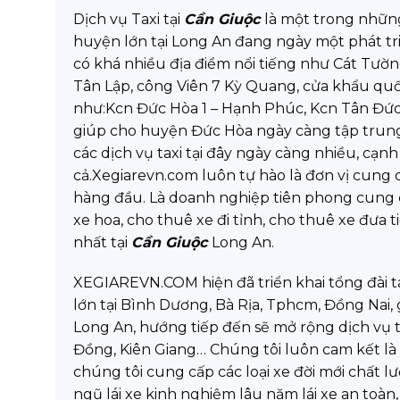
Dịch vụ Taxi tại
Cần Giuộc
là một trong nhữn
huyện lớn tại Long An đang ngày một phát tri
có khá nhiều địa điểm nổi tiếng như Cát Tườ
Tân Lập, công Viên 7 Kỳ Quang, cửa khẩu quố
như:Kcn Đức Hòa 1 – Hạnh Phúc, Kcn Tân Đức,
giúp cho huyện Đức Hòa ngày càng tập trung 
các dịch vụ taxi tại đây ngày càng nhiều, cạn
cả.Xegiarevn.com luôn tự hào là đơn vị cung c
hàng đầu. Là doanh nghiệp tiên phong cung cấ
xe hoa, cho thuê xe đi tỉnh, cho thuê xe đưa t
nhất tại
Cần Giuộc
Long An.
XEGIAREVN.COM hiện đã triển khai tổng đài ta
lớn tại Bình Dương, Bà Rịa, Tphcm, Đồng Nai, 
Long An, hướng tiếp đến sẽ mở rộng dịch vụ t
Đồng, Kiên Giang… Chúng tôi luôn cam kết là kh
chúng tôi cung cấp các loại xe đời mới chất l
ngũ lái xe kinh nghiệm lâu năm lái xe an toàn,