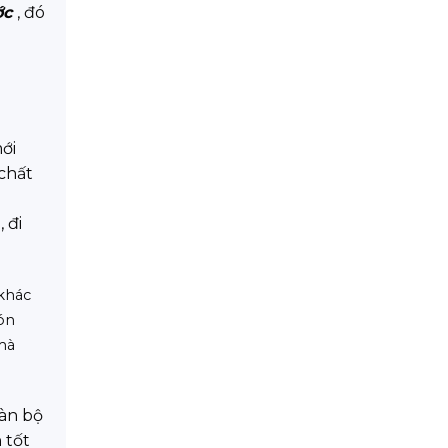
ớc
, đó
mới
chất
 đi
 khác
ón
 mà
oàn bộ
 tốt