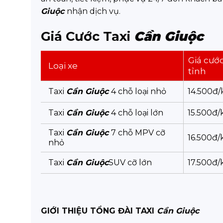
Giuộc
nhận dịch vụ.
Giá Cước Taxi
Cần Giuộc
Giá cước
Loại xe
tỉnh
Taxi
Cần Giuộc
4 chỗ loại nhỏ
14.500đ
Taxi
Cần Giuộc
4 chỗ loại lớn
15.500đ
Taxi
Cần Giuộc
7 chỗ MPV cỡ
16.500đ
nhỏ
Taxi
Cần Giuộc
SUV cỡ lớn
17.500đ
GIỚI THIỆU TỔNG ĐÀI TAXI
Cần Giuộc