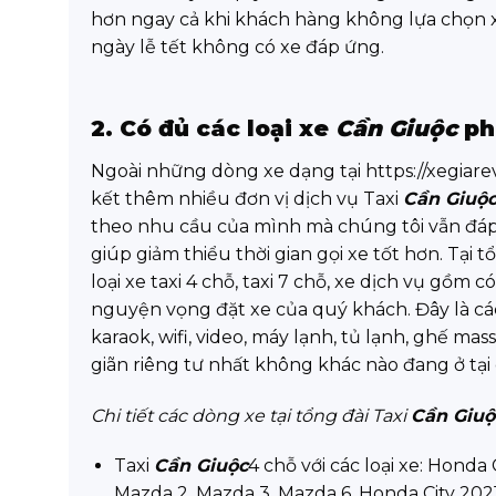
hơn ngay cả khi khách hàng không lựa chọn x
ngày lễ tết không có xe đáp ứng.
2. Có đủ các loại xe
Cần Giuộc
ph
Ngoài những dòng xe dạng tại https://xegiare
kết thêm nhiều đơn vị dịch vụ Taxi
Cần Giuộ
theo nhu cầu của mình mà chúng tôi vẫn đá
giúp giảm thiểu thời gian gọi xe tốt hơn. Tại t
loại xe taxi 4 chỗ, taxi 7 chỗ, xe dịch vụ gồm 
nguyện vọng đặt xe của quý khách. Đây là các 
karaok, wifi, video, máy lạnh, tủ lạnh, ghế m
giãn riêng tư nhất không khác nào đang ở tạ
Chi tiết các dòng xe tại tổng đài Taxi
Cần Giuộ
Taxi
Cần Giuộc
4 chỗ với các loại xe: Honda
Mazda 2, Mazda 3, Mazda 6, Honda City 202