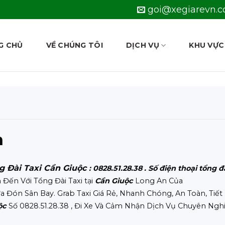
goi@xegiarevn.
G CHỦ
VỀ CHÚNG TÔI
DỊCH VỤ
KHU VỰC
n
ng Đài Taxi Cần Giuộc
: 0828.51.28.38 . Số điện thoại tổng đ
ến Với Tổng Đài Taxi tại
Cần Giuộc
Long An Của
 Đón Sân Bay. Grab Taxi Giá Rẻ, Nhanh Chóng, An Toàn, Tiết
ộc
Số 0828.51.28.38 , Đi Xe Và Cảm Nhận Dịch Vụ Chuyên Ngh