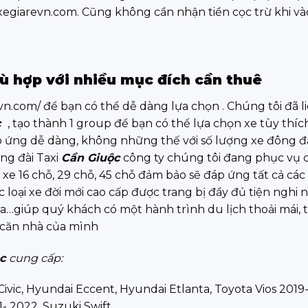
egiarevn.com. Cũng không cần nhận tiền cọc trừ khi và
ù hợp với nhiều mục đích cần thuê
vn.com/ để bạn có thể dễ dàng lựa chọn . Chúng tôi đã l
c
, tạo thành 1 group để bạn có thể lựa chọn xe tùy thíc
p ứng dễ dàng, không những thế với số lượng xe đông 
ổng đài Taxi
Cần Giuộc
công ty chúng tôi đang phục vụ 
có xe 16 chỗ, 29 chỗ, 45 chỗ đảm bảo sẽ đáp ứng tất cả các
loại xe đời mới cao cấp được trang bị đầy đủ tiện nghi 
assa…giúp quý khách có một hành trình du lịch thoải mái, 
i căn nhà của mình
c
cung cấp:
 Civic, Hyundai Eccent, Hyundai Etlanta, Toyota Vios 2019
1- 2022, Suzuki Swift…