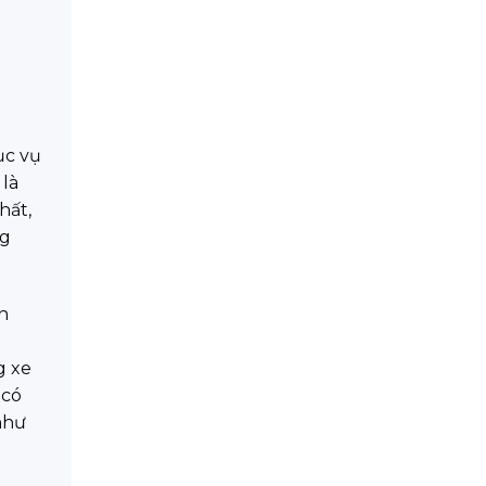
ục vụ
 là
hất,
ng
h
g xe
 có
như