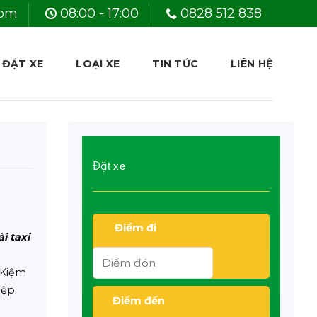
com
08:00 - 17:00
0828 512 838
 ĐẶT XE
LOẠI XE
TIN TỨC
LIÊN HỆ
Đặt xe
Điểm đi
ài taxi
 Kiệm
iệp
Điểm đến