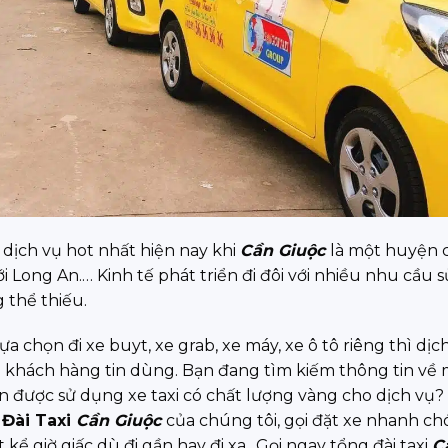
dịch vụ hot nhất hiện nay khi
Cần Giuộc
là một huyện 
i Long An.… Kinh tế phát triển đi đôi với nhiều nhu cầu s
 thể thiếu.
a chọn đi xe buyt, xe grab, xe máy, xe ô tô riêng thì dịc
khách hàng tin dùng. Bạn đang tìm kiếm thông tin về
n được sử dụng xe taxi có chất lượng vàng cho dịch vụ?
Đài Taxi
Cần Giuộc
của chúng tôi, gọi đặt xe nhanh ch
kể giờ giấc dù đi gần hay đi xa.. Gọi ngay tổng đài taxi
C