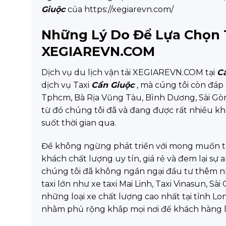
Giuộc
của https://xegiarevn.com/
Những Lý Do Để Lựa Chọn 
XEGIAREVN.COM
Dịch vụ du lịch vận tải XEGIAREVN.COM tại
C
dịch vụ Taxi
Cần Giuộc
, mà cúng tôi còn đáp 
Tphcm, Bà Rịa Vũng Tàu, Bình Dương, Sài Gòn
từ đó chúng tôi đã và đang được rất nhiều kh
suốt thời gian qua.
Để không ngừng phát triển với mong muốn t
khách chất lượng uy tín, giá rẻ và đem lại sự
chúng tôi đã không ngần ngại đầu tư thêm nhiề
taxi lớn như xe taxi Mai Linh, Taxi Vinasun, S
những loại xe chất lượng cao nhất tại tỉnh 
nhằm phủ rộng khắp mọi nơi để khách hàng lu