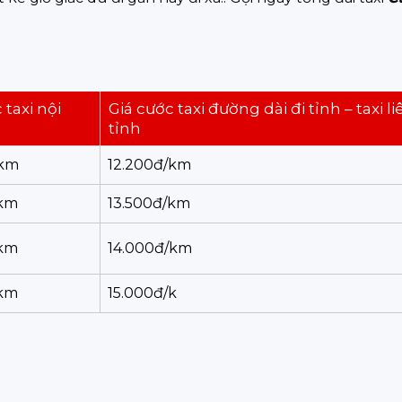
 taxi nội
Giá cước taxi đường dài đi tỉnh – taxi li
tỉnh
/km
12.200đ/km
/km
13.500đ/km
/km
14.000đ/km
/km
15.000đ/k