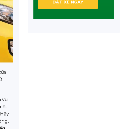
cửa
ử
h vụ
 một
 Hãy
óng,
ần