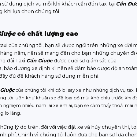
 sử dụng dịch vụ mỗi khi khách cần đón taxi tại
Cần Đư
ng khi lựa chọn chúng tôi
Giuộc
có chất lượng cao
 taxi của chúng tôi, bạn sẽ được ngồi trên những xe đời 
ới hàng năm, nên sẽ mang đến cho bạn những chuyến đi 
ng đài Taxi
Cần Giuộc
được dưới sự giám sát của
ra, bảo dưỡng xe định kì nên sẽ đảm bảo được độ an toàn,
ị đầy đủ để khách hàng sử dụng miễn phí.
Giuộc
của chúng tôi khi có bị say xe như những dịch vụ taxi
g tôi luôn khử khuẩn xe để loại bỏ mùi khó chịu trước khi đ
kinh nghiệm nhiều năm lái xe êm ái, bạn sẽ cảm thấy thoải mái
g lo lắng.
những lý do trên, đối với việc đặt xe và hủy chuyến thì, t
h phí. Chính vì chúng tôi luôn đưa cho bạn sự lựa chọn