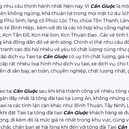
g nhu cầu thịnh hành nhất hiện nay. Vì
Cần Giuộ
c
là mộ
ển không ngừng, khá thuận lợi trong mọi mặt từ du lịch
ng Phú Sinh, làng cổ Phúc Lộc Thọ, chùa Tôn Thạnh, Làn
c tế Bình Hiệp…kèm với đó là các tổ hợp khu công nghi
 Kcn Tân Đô, Kcn Hải Sơn, Kcn Thuận Đạo…Các vệ tinh 
khá đông dân đổ về sinh sống. Chính vì thế nhu cầu đò
h tranh cao đòi hỏi nhiều về yếu tố chất lượng cũng như 
ấp dịch vụ Taxi tại
Cần Giuộc
có uy tín chất lượng, giá r
p rất nhiều loại hình như dịch vụ taxi, xe dịch vụ, cho 
iễn đi sân bay, an toàn, chuyên nghiệp, chất lượng nhất, g
xi tại
Cần Giuộc
sau khi khá thành công về nhiều tổng 
gần đây nhất là tổng đài taxi tại Long An, không những ch
axi ra các tỉnh lận cận khác như: Bình Thuận, Tây Ninh,
i đặt Taxi tại tổng đài taxi
Cần Giuộc
khách hàng sẽ đ
ượng, đi kèm đó là mức giá rẻ nhất trong khu vực, cùng v
 chắc chắn bạn sẽ hài lòng khi đến với tổng đài Taxi
Cần