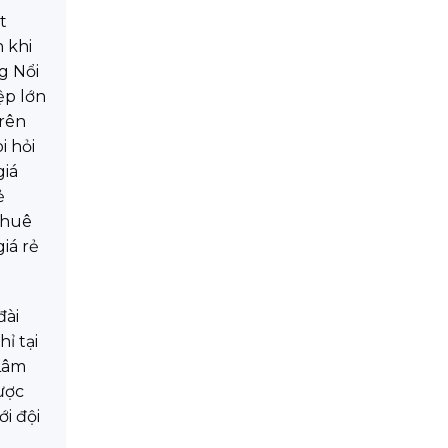
t
 khi
g Nổi
ệp lớn
trên
i hỏi
giá
ẻ
thuê
iá rẻ
đài
ỉ tại
 Lâm
ược
ới đội