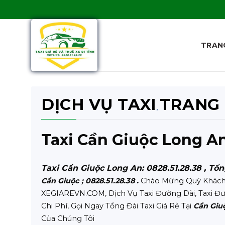
Skip
to
content
TRAN
DỊCH VỤ TAXI
TRANG
,
Taxi Cần Giuộc Long A
Taxi Cần Giuộc Long An: 0828.51.28.38 , Tổ
Cần Giuộc
; 0828.51.28.38 .
Chào Mừng Quý Khách Đ
XEGIAREVN.COM, Dịch Vụ Taxi Đường Dài, Taxi Đưa
Chi Phí, Gọi Ngay Tổng Đài Taxi Giá Rẻ Tại
Cần Giu
Của Chúng Tôi