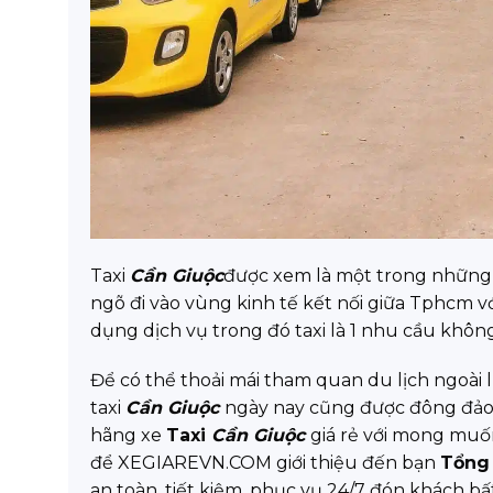
Taxi
Cần Giuộc
được xem là một trong những 
ngõ đi vào vùng kinh tế kết nối giữa Tphcm vớ
dụng dịch vụ trong đó taxi là 1 nhu cầu không
Để có thể thoải mái tham quan du lịch ngoài lự
taxi
Cần Giuộc
ngày nay cũng được đông đảo 
hãng xe
Taxi
Cần Giuộc
giá rẻ với mong muố
để XEGIAREVN.COM giới thiệu đến bạn
Tổng 
an toàn, tiết kiệm, phục vụ 24/7 đón khách bất 