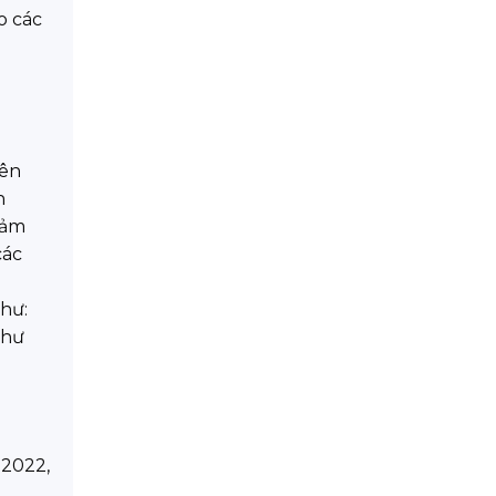
o các
iên
h
đảm
các
như:
thư
-2022,