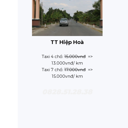
TT Hiệp Hoà
Taxi 4 chổ:
15.000vnđ
=>
13.000vnđ/ km
Taxi 7 chổ:
17.000vnđ
=>
15.000vnđ/ km
0828.51.28.38