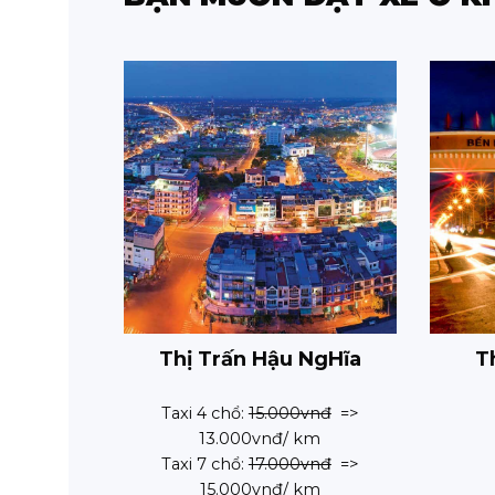
Thị Trấn Hậu NgHĩa
T
Taxi 4 chổ:
15.000vnđ
=>
13.000vnđ/ km
Taxi 7 chổ:
17.000vnđ
=>
15.000vnđ/ km