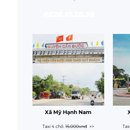
0828.51.28.38
Xã Mỹ Hạnh Nam
Taxi 4 chổ:
15.000vnđ
=>
Tax