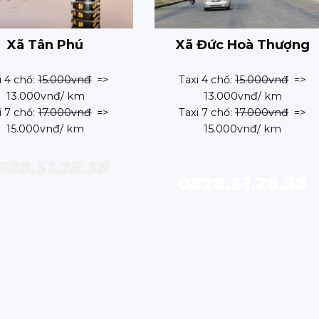
Xã Tân Phú
Xã Đức Hoà Thượng
i 4 chổ:
15.000vnđ
=>
Taxi 4 chổ:
15.000vnđ
=>
13.000vnđ/ km
13.000vnđ/ km
i 7 chổ:
17.000vnđ
=>
Taxi 7 chổ:
17.000vnđ
=>
15.000vnđ/ km
15.000vnđ/ km
828.51.28.38
0828.51.28.38