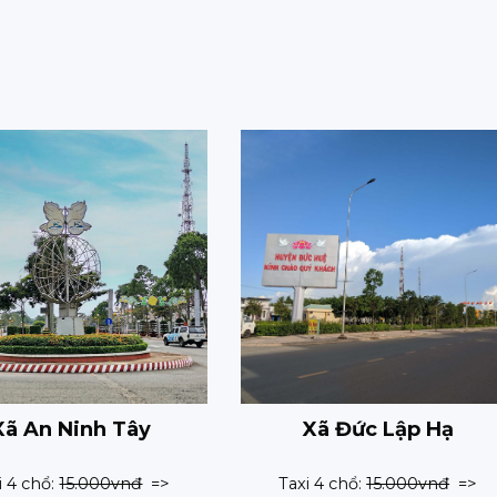
Xã An Ninh Tây
Xã Đức Lập Hạ
i 4 chổ:
15.000vnđ
=>
Taxi 4 chổ:
15.000vnđ
=>