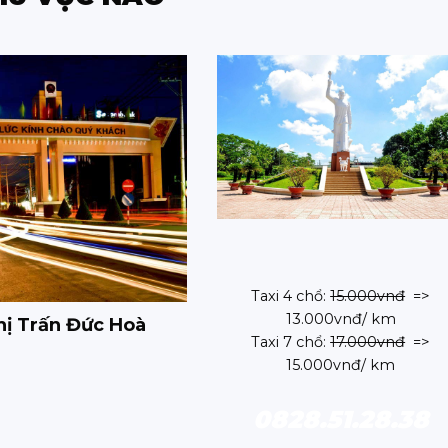
Taxi 4 chổ:
15.000vnđ
=>
13.000vnđ/ km
hị Trấn Đức Hoà
Taxi 7 chổ:
17.000vnđ
=>
15.000vnđ/ km
0828.51.28.38