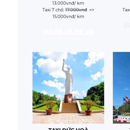
13.000vnđ/ km
Taxi 7 chổ:
17.000vnđ
=>
Tax
15.000vnđ/ km
0
0828.51.28.38