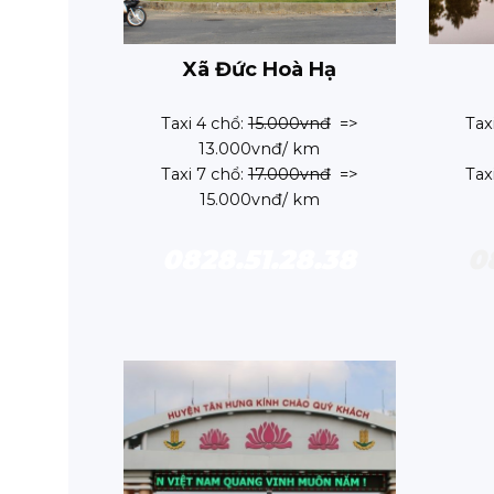
Xã Đức Hoà Hạ
Taxi 4 chổ:
15.000vnđ
=>
Tax
13.000vnđ/ km
Taxi 7 chổ:
17.000vnđ
=>
Tax
15.000vnđ/ km
0828.51.28.38
0