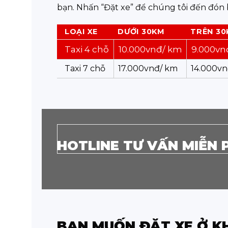
bạn. Nhấn “Đặt xe” để chúng tôi đến đón 
LOẠI XE
DƯỚI 30KM
TRÊN 3
Taxi 4 chỗ
10.000vnđ/ km
9.000vn
Taxi 7 chỗ
17.000vnđ/ km
14.000vn
HOTLINE TƯ VẤN MIỄN 
BẠN MUỐN ĐẶT XE Ở K