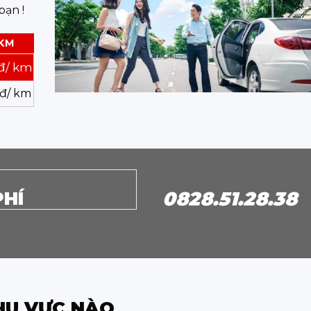
bạn !
0KM
đ/ km
đ/ km
PHÍ
0828.51.28.38
HU VỰC NÀO