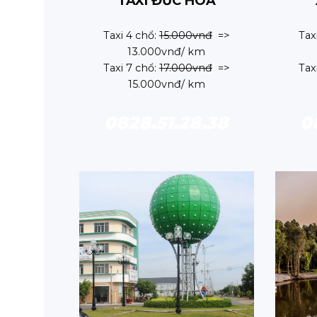
TAXI ĐỨC HOÀ
Taxi 4 chổ:
15.000vnđ
=>
Tax
13.000vnđ/ km
Taxi 7 chổ:
17.000vnđ
=>
Tax
15.000vnđ/ km
0828.51.28.38
0