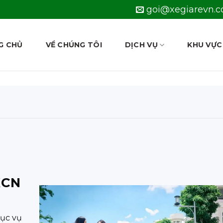
goi@xegiarevn.
G CHỦ
VỀ CHÚNG TÔI
DỊCH VỤ
KHU VỰC
KCN
hục vụ