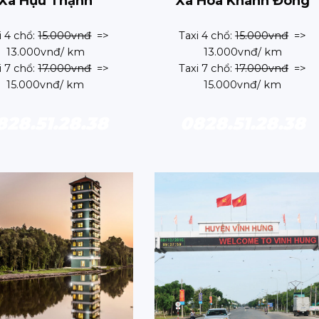
Xã Hựu Thạnh
Xã Hoà Khánh Đông
i 4 chổ:
15.000vnđ
=>
Taxi 4 chổ:
15.000vnđ
=>
13.000vnđ/ km
13.000vnđ/ km
i 7 chổ:
17.000vnđ
=>
Taxi 7 chổ:
17.000vnđ
=>
15.000vnđ/ km
15.000vnđ/ km
828.51.28.38
0828.51.28.38