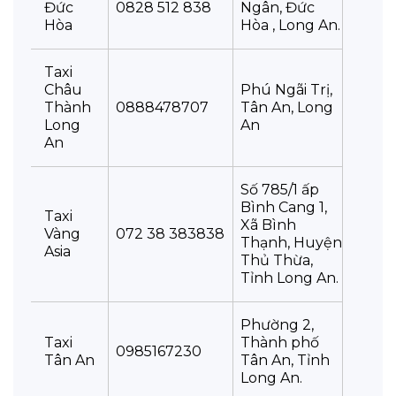
Đức
0828 512 838
Ngân, Đức
Hòa
Hòa , Long An.
Taxi
Châu
Phú Ngãi Trị,
Thành
0888478707
Tân An, Long
Long
An
An
Số 785/1 ấp
Bình Cang 1,
Taxi
Xã Bình
Vàng
072 38 383838
Thạnh, Huyện
Asia
Thủ Thừa,
Tỉnh Long An.
Phường 2,
Taxi
Thành phố
0985167230
Tân An
Tân An, Tỉnh
Long An.