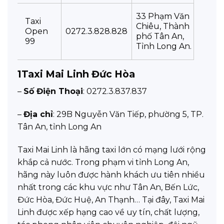
33 Phạm Văn
Taxi
Chiêu, Thành
Open
0272.3.828.828
phố Tân An,
99
Tỉnh Long An.
1
Taxi Mai Linh Đức Hòa
–
Số Điện Thoại
: 0272.3.837.837
–
Địa chỉ
: 29B Nguyễn Văn Tiếp, phường 5, TP.
Tân An, tỉnh Long An
Taxi Mai Linh là hãng taxi lớn có mạng lưới rộng
khắp cả nước. Trong phạm vi tỉnh Long An,
hãng này luôn được hành khách ưu tiên nhiều
nhất trong các khu vực như Tân An, Bến Lức,
Đức Hòa, Đức Huệ, An Thạnh… Tại đây, Taxi Mai
Linh được xếp hạng cao về uy tín, chất lượng,