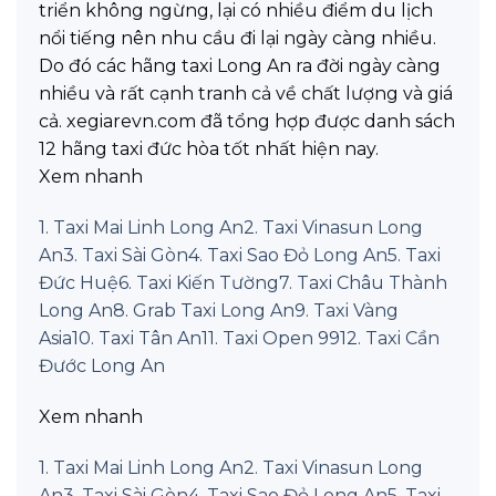
triển không ngừng, lại có nhiều điểm du lịch
nổi tiếng nên nhu cầu đi lại ngày càng nhiều.
Do đó các hãng taxi Long An ra đời ngày càng
nhiều và rất cạnh tranh cả về chất lượng và giá
cả. xegiarevn.com đã tổng hợp được danh sách
12 hãng taxi đức hòa tốt nhất hiện nay.
Xem nhanh
1. Taxi Mai Linh Long An
2. Taxi Vinasun Long
An
3. Taxi Sài Gòn
4. Taxi Sao Đỏ Long An
5. Taxi
Đức Huệ
6. Taxi Kiến Tường
7. Taxi Châu Thành
Long An
8. Grab Taxi Long An
9. Taxi Vàng
Asia
10. Taxi Tân An
11. Taxi Open 99
12. Taxi Cần
Đước Long An
Xem nhanh
1. Taxi Mai Linh Long An
2. Taxi Vinasun Long
An
3. Taxi Sài Gòn
4. Taxi Sao Đỏ Long An
5. Taxi