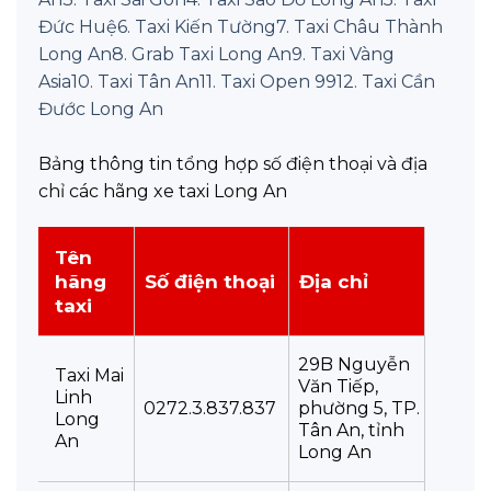
Đức Huệ
6. Taxi Kiến Tường
7. Taxi Châu Thành
Long An
8. Grab Taxi Long An
9. Taxi Vàng
Asia
10. Taxi Tân An
11. Taxi Open 99
12. Taxi Cần
Đước Long An
Bảng thông tin tổng hợp số điện thoại và địa
chỉ các hãng xe taxi Long An
Tên
hãng
Số điện thoại
Địa chỉ
taxi
29B Nguyễn
Taxi Mai
Văn Tiếp,
Linh
0272.3.837.837
phường 5, TP.
Long
Tân An, tỉnh
An
Long An