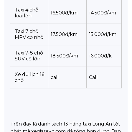
Taxi 4 chỗ
16.500đ/km
14.500đ/km
loại lớn
Taxi 7 chỗ
17.500đ/km
15.000đ/km
MPV cỡ nhỏ
Taxi 7-8 chỗ
18.500đ/km
16.000đ/k
SUV cỡ lớn
Xe du lịch 16
call
Call
chỗ
Trên đây là danh sách 13 hãng taxi Long An tốt
nhất mà xegiarevn.com đã tổng hợp được. Bạn